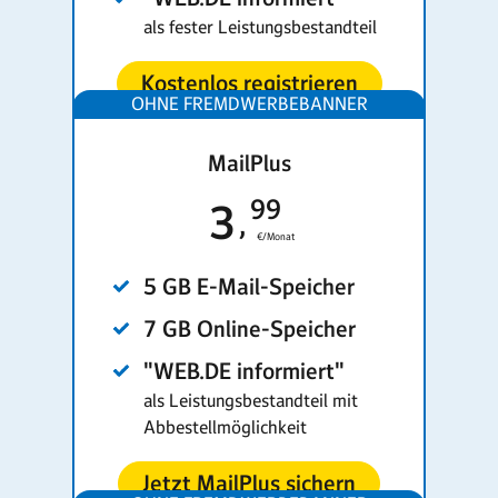
als fester Leistungs­bestandteil
Kostenlos registrieren
MailPlus
99
3
€/Monat
5 GB E-Mail-Speicher
7 GB Online-Speicher
"WEB.DE informiert"
als Leistungsbestandteil mit
Abbestellmöglichkeit
Jetzt MailPlus sichern