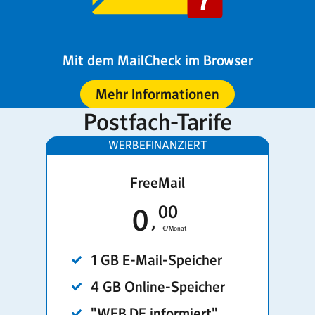
Mit dem MailCheck im Browser
Mehr Informationen
Postfach-Tarife
FreeMail
00
0
€/Monat
1 GB E-Mail-Speicher
4 GB Online-Speicher
"WEB.DE informiert"