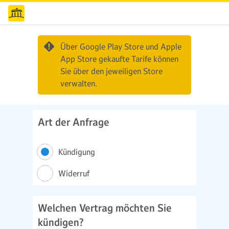
Über Google Play Store und Apple
App Store gekaufte Tarife können
Sie über den jeweiligen Store
verwalten.
Art der Anfrage
Kündigung
Widerruf
Welchen Vertrag möchten Sie
kündigen?