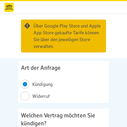
Über Google Play Store und Apple
App Store gekaufte Tarife können
Sie über den jeweiligen Store
verwalten.
Art der Anfrage
Kündigung
Widerruf
Welchen Vertrag möchten Sie
kündigen?