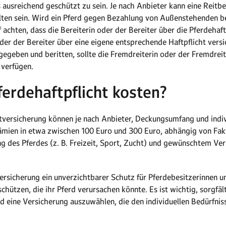
s ausreichend geschützt zu sein. Je nach Anbieter kann eine Reitb
lten sein. Wird ein Pferd gegen Bezahlung von Außenstehenden be
achten, dass die Bereiterin oder der Bereiter über die Pferdehaftpf
n oder der Bereiter über eine eigene entsprechende Haftpflicht ver
egeben und beritten, sollte die Fremdreiterin oder der Fremdreit
 verfügen.
ferdehaftpflicht kosten?
chtversicherung können je nach Anbieter, Deckungsumfang und indi
ämien in etwa zwischen 100 Euro und 300 Euro, abhängig von Fak
ng des Pferdes (z. B. Freizeit, Sport, Zucht) und gewünschtem Ve
versicherung ein unverzichtbarer Schutz für Pferdebesitzerinnen u
chützen, die ihr Pferd verursachen könnte. Es ist wichtig, sorgfä
d eine Versicherung auszuwählen, die den individuellen Bedürfni