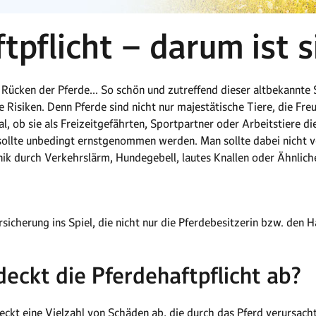
tpflicht – darum ist s
m Rücken der Pferde… So schön und zutreffend dieser altbekannt
e Risiken. Denn Pferde sind nicht nur majestätische Tiere, die Fre
l, ob sie als Freizeitgefährten, Sportpartner oder Arbeitstiere di
sollte unbedingt ernstgenommen werden. Man sollte dabei nicht v
anik durch Verkehrslärm, Hundegebell, lautes Knallen oder Ähnlic
icherung ins Spiel, die nicht nur die Pferdebesitzerin bzw. den H
eckt die Pferdehaftpflicht ab?
deckt eine Vielzahl von Schäden ab, die durch das Pferd verursa