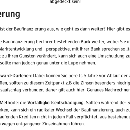
abgedeckt sein!
erung
ist der Baufinanzierung aus, wie geht es dann weiter? Hier gibt 
ie Baufinanzierung bei Ihrer bestehenden Bank weiter, wobei Sie 
arktentwicklung und –perspektive, mit Ihrer Bank sprechen sollt
k zu Ihren Gunsten verändert, kann sich auch eine Umschuldung zu
sollte man jedoch genau unter die Lupe nehmen.
rward-Darlehen
: Dabei können Sie bereits 5 Jahre vor Ablauf der 
ßen, sollten zu diesem Zeitpunkt z.B die Zinsen besonders niedrig 
saufschlag verbunden, daher gilt auch hier: Genaues Nachrechnen 
-Methode: die
Vorfälligkeitsentschädigung
. Sollten während der 
inken, kann sich ein radikaler Wechsel der Baufinanzierung, auch 
laufenden Krediten nicht in jedem Fall verpflichtet, aus bestehen
n wegen entgangener Zinseinahmen führen.