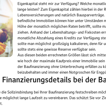
Eigenkapital steht mir zur Verfügung? Welche monatlic
lange leisten? Zum Eigenkapital zählen hierbei in der
Lebensversicherungen und natürlich Bausparverträge. 
befindliche Immobilien können hier unter Umständen 
Höhe der monatlich möglichen Raten betrifft, sollte 
ziehen. Anhand der Lebenshaltungs- und Fixkosten errec
monatliche Abzahlung eines Kredits zur Verfügung ste
sollte man möglichst großzügig kalkulieren, denn für
sollte stets eine gewisse Reserve verfügbar sein.
Aus diesen beiden errechneten Größen lässt sich mitte
wie hoch der maximale Kaufpreis einer Immobilie sein 
der Baufinanzierung ohne Unterbrechung erfüllen zu k
beizubehalten und immer einen Notgroschen für Engpäs
: Finanzierungsdetails bei der B
ie die Sollzinsbindung bei Ihrer Baufinanzierung festschreiben möc
ine möglichst lange Laufzeit zu vereinbaren. Das schützt Sie vor 
t.