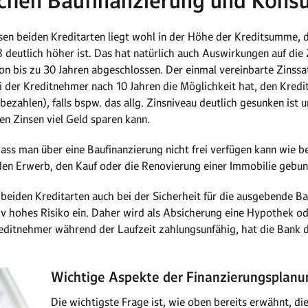
chen Baufinanzierung und Kons
en beiden Kreditarten liegt wohl in der Höhe der Kreditsumme, d
 deutlich höher ist. Das hat natürlich auch Auswirkungen auf die
von bis zu 30 Jahren abgeschlossen. Der einmal vereinbarte Zinssat
 der Kreditnehmer nach 10 Jahren die Möglichkeit hat, den Kredit
zahlen), falls bspw. das allg. Zinsniveau deutlich gesunken ist u
en Zinsen viel Geld sparen kann.
 dass man über eine Baufinanzierung nicht frei verfügen kann wie 
 den Erwerb, den Kauf oder die Renovierung einer Immobilie gebu
 beiden Kreditarten auch bei der Sicherheit für die ausgebende Ba
iv hohes Risiko ein. Daher wird als Absicherung eine Hypothek o
editnehmer während der Laufzeit zahlungsunfähig, hat die Bank d
Wichtige Aspekte der Finanzierungsplanu
Die wichtigste Frage ist, wie oben bereits erwähnt, d