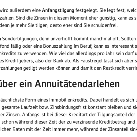
 wird außerdem eine
Anfangstilgung
festgelegt. Sie legt fest, we
zahlen. Sind die Zinsen in diesem Moment eher günstig, kann es s
 denn je mehr Sie tilgen, desto eher sind Sie schuldenfrei.
a Sondertilgungen, denn unverhofft kommt manchmal oft. Sollten 
ond fällig oder eine Bonuszahlung im Beruf, kann es interessant 
nkredits zu verwenden. Wie viel das allerdings pro Jahr sein dar
s Kreditgebers, also der Bank ab. Als Faustregel lässt sich aber 
zahlungen getilgt werden können und damit den Restkredit verri
über ein Annuitätendarlehen
äuchlichste Form eines Immobilienkredits. Dabei handelt es sich 
 gesamte Laufzeit bzw. Zinsbindungsfrist konstant bleiben und 
 Zinsen. Anfangs ist bei dieser Kreditart der Tilgungsanteil der
h schon während dieser Zeit der zu verzinsende Kreditbetrag und 
lichen Raten mit der Zeit immer mehr, während der Zinsanteil sink