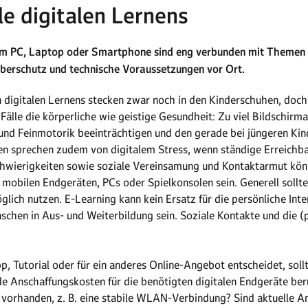
e digitalen Lernens
 am PC, Laptop oder Smartphone sind eng verbunden mit Themen
yberschutz und technische Voraussetzungen vor Ort.
 digitalen Lernens stecken zwar noch in den Kinderschuhen, doc
e Fälle die körperliche wie geistige Gesundheit: Zu viel Bildschirm
 und Feinmotorik beeinträchtigen und den gerade bei jüngeren K
en sprechen zudem von digitalem Stress, wenn ständige Erreichb
wierigkeiten sowie soziale Vereinsamung und Kontaktarmut könne
mobilen Endgeräten, PCs oder Spielkonsolen sein. Generell sollte
glich nutzen. E-Learning kann kein Ersatz für die persönliche Int
schen in Aus- und Weiterbildung sein. Soziale Kontakte und die (
p, Tutorial oder für ein anderes Online-Angebot entscheidet, soll
e Anschaffungskosten für die benötigten digitalen Endgeräte berü
 vorhanden, z. B. eine stabile WLAN-Verbindung? Sind aktuelle 