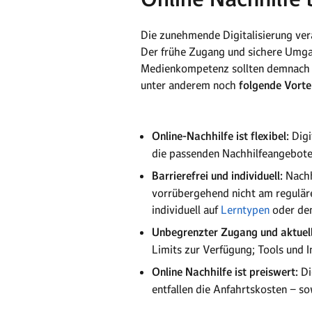
Die zunehmende Digitalisierung ver
Der frühe Zugang und sichere Umgan
Medienkompetenz sollten demnach so
unter anderem noch
folgende Vortei
Online-Nachhilfe ist flexibel:
Digi
die passenden Nachhilfeangebote o
Barrierefrei und individuell:
Nachh
vorrübergehend nicht am reguläre
individuell auf
Lerntypen
oder den
Unbegrenzter Zugang und aktuel
Limits zur Verfügung; Tools und I
Online Nachhilfe ist preiswert:
Di
entfallen die Anfahrtskosten − so