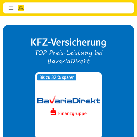
KFZ-Versicherung
TOP Preis-Leistung bei
BavariaDirekt