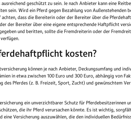
s ausreichend geschützt zu sein. Je nach Anbieter kann eine Reitb
lten sein. Wird ein Pferd gegen Bezahlung von Außenstehenden be
achten, dass die Bereiterin oder der Bereiter über die Pferdehaftpf
n oder der Bereiter über eine eigene entsprechende Haftpflicht ver
egeben und beritten, sollte die Fremdreiterin oder der Fremdreit
 verfügen.
ferdehaftpflicht kosten?
chtversicherung können je nach Anbieter, Deckungsumfang und indi
ämien in etwa zwischen 100 Euro und 300 Euro, abhängig von Fak
ng des Pferdes (z. B. Freizeit, Sport, Zucht) und gewünschtem Ve
versicherung ein unverzichtbarer Schutz für Pferdebesitzerinnen u
chützen, die ihr Pferd verursachen könnte. Es ist wichtig, sorgfä
d eine Versicherung auszuwählen, die den individuellen Bedürfni