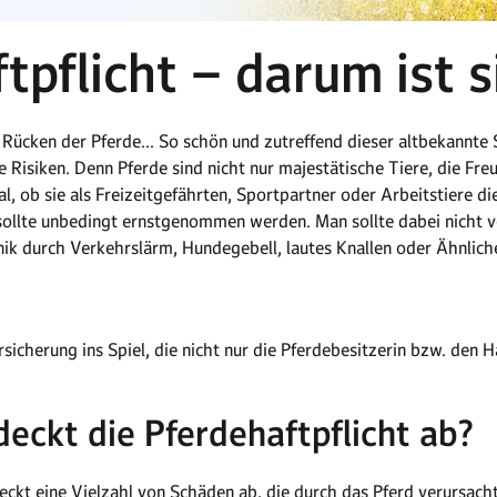
tpflicht – darum ist s
m Rücken der Pferde… So schön und zutreffend dieser altbekannt
e Risiken. Denn Pferde sind nicht nur majestätische Tiere, die Fre
l, ob sie als Freizeitgefährten, Sportpartner oder Arbeitstiere di
sollte unbedingt ernstgenommen werden. Man sollte dabei nicht v
anik durch Verkehrslärm, Hundegebell, lautes Knallen oder Ähnlic
icherung ins Spiel, die nicht nur die Pferdebesitzerin bzw. den H
eckt die Pferdehaftpflicht ab?
deckt eine Vielzahl von Schäden ab, die durch das Pferd verursa