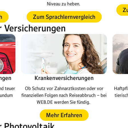
Niveau zu heben.
Zu
h
Zum Sprachlernvergleich
r Versicherungen
ungen
Krankenversicherungen
nd teuer
Ob Schutz vor Zahnarztkosten oder vor
Haftpfl
 rundum
finanziellen Folgen nach Reiseabbruch – bei
tieris
.
WEB.DE werden Sie fündig.
Mehr Erfahren
r Photovoltaik