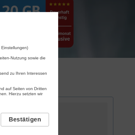
 Einstellungen)
seiten-Nutzung sowie die
send zu Ihren Interessen
d auf Seiten von Dritten
en. Hierzu setzten wir
Bestätigen