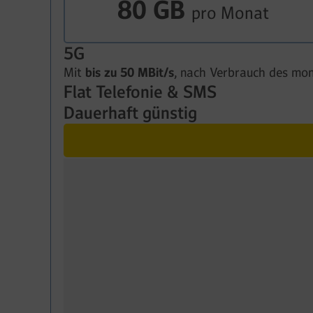
80 GB
pro Monat
5G
Mit
bis zu 50 MBit/s
, nach Verbrauch des mon
Flat Telefonie & SMS
Dauerhaft günstig
In alle dt. Fest- und Mobilfunknetze