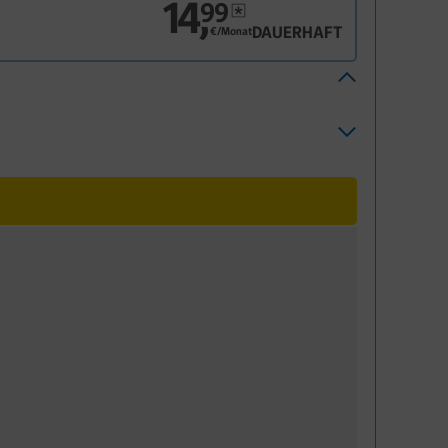
14
,
99
DAUERHAFT
€/Monat