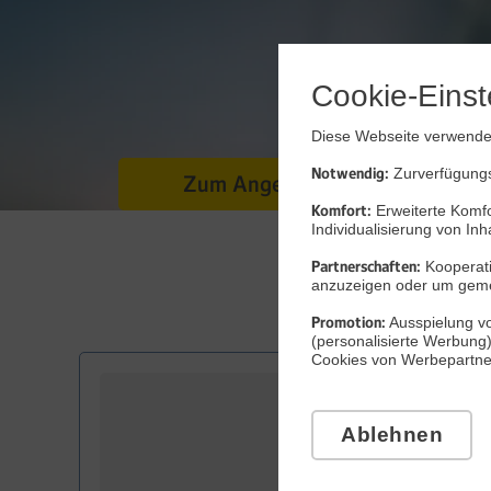
Cookie-Einst
Diese Webseite verwendet
Notwendig:
Zurverfügungst
Zum Angebot
Komfort:
Erweiterte Komfo
Individualisierung von Inh
Partnerschaften:
Kooperati
anzuzeigen oder um gem
Promotion:
Ausspielung vo
(personalisierte Werbung
Cookies von Werbepartnern
Ablehnen