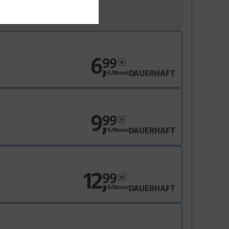
6
,
99
DAUERHAFT
€/Monat
9
,
99
DAUERHAFT
€/Monat
12
,
99
DAUERHAFT
€/Monat