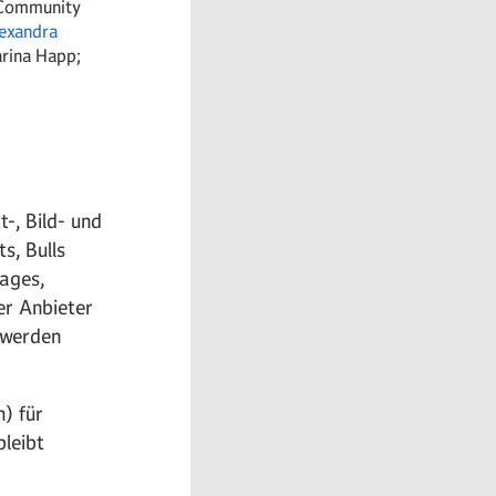
 Community
exandra
rina Happ;
-, Bild- und
s, Bulls
mages,
er Anbieter
 werden
n) für
leibt