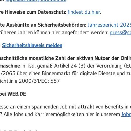
re Hinweise zum Datenschutz
findest du hier
.
lte Auskünfte an Sicherheitsbehörden:
Jahresbericht 202
rüheren Jahren können hier angefordert werden:
press@co
>
Sicherheitshinweis melden
schnittliche monatliche Zahl der aktiven Nutzer der Onli
maschine
in Tsd. gemäß Artikel 24 (3) der Verordnung (E
2065 über einen Binnenmarkt für digitale Dienste und z
ichtlinie 2000/31/EG: 557
bei WEB.
DE
esse an einem spannenden Job mit attraktiven Benefits in
 Alle Jobs und Karrieremöglichkeiten hier in unserem
Jobp