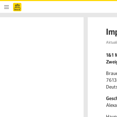
Im
Aktual
1&1 
Zweig
Braue
7613
Deut
Gesc
Alexa
Haup