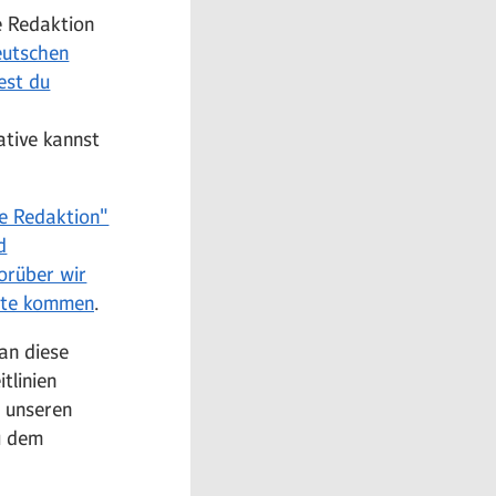
 Redaktion
eutschen
est du
ative kannst
ie Redaktion"
d
orüber wir
lte kommen
.
 an diese
tlinien
r unseren
u dem