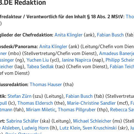
.DE Redaktion
fredakteur / Verantwortlich für den Inhalt § 18 Abs. 2 MStV:
Tho
)
glieder der Chefredaktion:
Anita Klingler
(ank),
Fabian Busch
(fab
sdesk/Panorama:
Anita Klingler
(ank) (Leitung/Chefin vom Dien
ner
(mbo) (Stellvertretung/Chefin vom Dienst),
Amadeus Banerj
ssinger
(ng),
Yuchen Liu
(ycl),
Janine Napirca
(nap),
Philipp Schei
leicher
(lag),
Tabea Sedlak
(tas) (Chefin vom Dienst),
Fabian Tei
ef vom Dienst)
lussredaktion:
Thomas Hauser
(tha)
tik:
Stefan Zürn
(szu) (Leitung),
Fabian Busch
(fab) (Stellvertret
pull
(lc),
Thomas Eldersch
(the),
Marie-Christine Sandler
(mcf),
F
tmann
(fah),
Miriam Miletic
,
Thomas Pillgruber
(thp),
Rebecca Sa
rt:
Sabrina Schäfer
(ska) (Leitung),
Michael Schleicher
(ms) (Stel
e Alsleben
,
Ludwig Horn
(lh),
Lutz Klein
,
Sven Kruschinski
(skr),
J