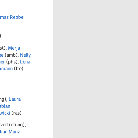
mas Rebbe
)
st),
Merja
ee
(amb),
Nelly
ner
(phs),
Lena
chmann
(fte)
ung),
Laura
abian
wicki
(ras)
lvertretung),
ulian Münz