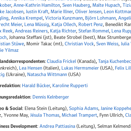
kober
,
Anne-Kathrin Hamilton
,
Sven Hauberg
,
Malte Hupach
,
Tizi
ke Jacobsen
,
Justin Kraft
,
Marie Illner
,
Oliver Jensen
,
Leon Kottma
gling
,
Annika Krempel
,
Victoria Kunzmann
,
Björn Lohmann
,
Angel
recht Meier
,
Lena Müssig
,
Katja Ollech
,
Robert Penz
, Benedikt Ra
ix Reek
,
Andreas Reiners
,
Katja Richter
,
Stefan Rommel
,
Lena Rup
och
, Johanna Steffani (jst), Beate Strobel (best), Max Strumberge
istian Stüwe
, Momir Takac (mt),
Christian Vock
,
Sven Weiss
,
Julia
ie Yilmaz
landskorrespondenten:
Claudia Frickel
(Kanada)
,
Tanja Kuchenbec
ankreich),
Lea Hensen
(Italien),
Lukas Hermsmeier
(USA),
Felix Lil
tig
(Ukraine),
Natascha Wittmann
(USA)
dredaktion:
Harald Bücker
,
Karoline Rupperti
nungsredaktion
:
Dennis Kelnberger
eo & Social
: Elena Stein (Leitung),
Sophia Adams
,
Janine Koppehe
z, Yvonne May,
Jésula Thomas
,
Michael Trampert
, Fynn Ullrich,
Cl
iness Development
:
Andrea Pattiasina
(Leitung),
Selman Kelmendi