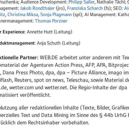
huchenka; Audience Development:
Philipp Saller
,
Nathalie Tächl
;
agement:
Jakob Rondthaler
(jro),
Franziska Scharch
(fs); SEO:
Al
itz
,
Christina Miksa
,
Sonja Plagmann
(spl); AI Management: Katha
tnermanagement:
Thomas Porzner
r Experience
: Annette Hutt (Leitung)
duktmanagement
: Anja Schuth (Leitung)
tionelle Partner:
WEB.DE arbeitet unter anderem mit Text
material der Agenturen Action Press, AFP, APA, Bitproject
, Dana Press Photo, dpa, dpa – Picture Alliance, imago i
flash, Reuters, spot on news, Teleschau, sowie Material d
.de, wetter.com und wetter.net. Die Regio-Inhalte der dpa
atisiert veröffentlicht.
Nutzung aller redaktionellen Inhalte (Texte, Bilder, Grafike
rzielles Text und Data Mining im Sinne des § 44b UrhG b
ücklich dem Rechtsinhaber vorbehalten.