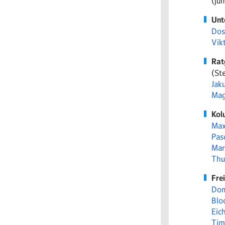
(ju
Unt
Dos
Vik
Rat
(Ste
Jak
Mag
Kol
Max
Pas
Mara
Thu
Fre
Dom
Blo
Eic
Tim