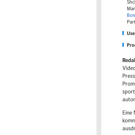
Shc
Man
Bon
Par
Use
Pro
Redak
Video
Press
Promi
sport
autom
Eine 
komme
ausdr