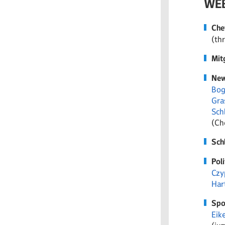
WEB
Che
(thr
Mit
New
Bog
Gra
Sch
(Ch
Sch
Poli
Czy
Har
Spo
Eik