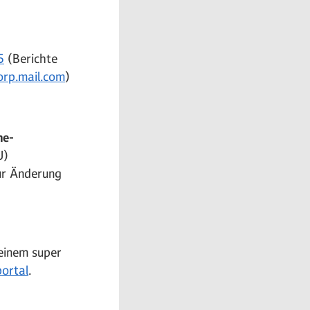
5
(Berichte
rp.mail.com
)
ne-
U)
ur Änderung
 einem super
ortal
.