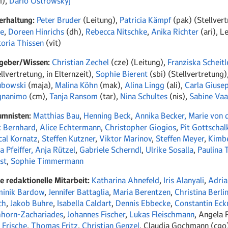
m),
Dario Ostrowskyj
erhaltung:
Peter Bruder
(Leitung),
Patricia Kämpf
(pak) (Stellver
e
,
Doreen Hinrichs
(dh),
Rebecca Nitschke
,
Anika Richter
(ari),
Le
toria Thissen
(vit)
geber/Wissen:
Christian Zechel
(cze) (Leitung),
Franziska Scheitl
llvertretung, in Elternzeit),
Sophie Bierent
(sbi) (Stellvertretung)
ubowski
(maja),
Malina Köhn
(mak),
Alina Lingg
(ali),
Carla Giuse
nanimo
(cm),
Tanja Ransom
(tar),
Nina Schultes
(nis),
Sabine Vaa
umnisten:
Matthias Bau
,
Henning Beck
,
Annika Becker,
Marie von 
 Bernhard
,
Alice Echtermann
,
Christopher Giogios
,
Pit Gottschal
cal Kornatz
,
Steffen Kutzner
,
Viktor Marinov
,
Steffen Meyer
,
Kimbe
 Pfeiffer,
Anja Rützel
,
Gabriele Scherndl
,
Ulrike Sosalla
,
Paulina
st
,
Sophie Timmermann
ie redaktionelle Mitarbeit:
Katharina Ahnefeld
,
Iris Alanyali
,
Adria
inik Bardow
,
Jennifer Battaglia
,
Maria Berentzen
,
Christina Berli
ch
,
Jakob Buhre
,
Isabella Caldart
,
Dennis Ebbecke
,
Constantin Eck
hhorn-Zachariades
,
Johannes Fischer
,
Lukas Fleischmann
,
Angela F
 Frische
,
Thomas Fritz
,
Christian Genzel
, Claudia Gochmann (cgo