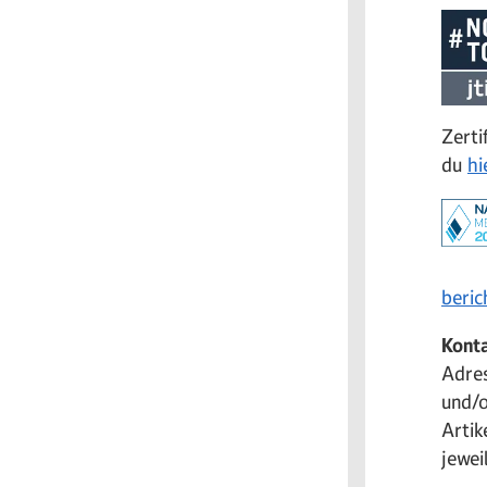
Zerti
du
hi
beric
Kont
Adres
und/o
Artik
jewei