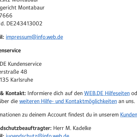
gericht Montabaur
7666
Id. DE243413002
l:
impressum@info.web.de
enservice
DE Kundenservice
erstraße 48
135 Karlsruhe
 & Kontakt:
Informiere dich auf den
WEB.DE Hilfeseiten
od
über die
weiteren Hilfe- und Kontaktmöglichkeiten
an uns.
mationen zu deinem Account findest du in unserem
Kunden
ndschutzbeauftragter:
Herr M. Kadelke
il:
jugendschutz@info.web.de