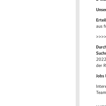
Unse
Ertei
aus f
>>>
Durch
Such
2022/
der R
Jobs 
Inter
Team?