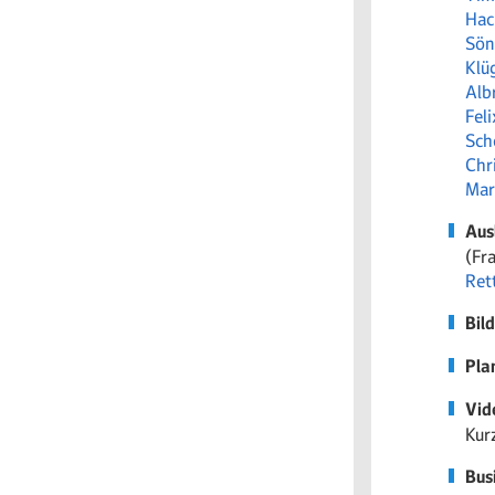
Hac
Sön
Klü
Alb
Fel
Sch
Chr
Mar
Aus
(Fr
Ret
Bil
Pla
Vid
Kur
Bus