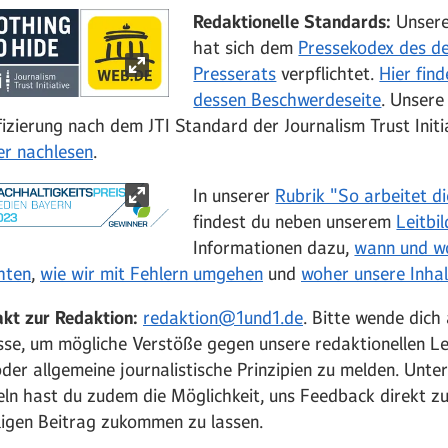
Redaktionelle Standards:
Unsere
hat sich dem
Pressekodex des d
Presserats
verpflichtet.
Hier find
dessen Beschwerdeseite
. Unsere
fizierung nach dem JTI Standard der Journalism Trust Initi
er nachlesen
.
In unserer
Rubrik "So arbeitet d
findest du neben unserem
Leitbil
Informationen dazu,
wann und w
hten
,
wie wir mit Fehlern umgehen
und
woher unsere Inha
akt zur Redaktion:
redaktion@1und1.de
. Bitte wende dich
se, um mögliche Verstöße gegen unsere redaktionellen Lei
der allgemeine journalistische Prinzipien zu melden. Unte
eln hast du zudem die Möglichkeit, uns Feedback direkt z
ligen Beitrag zukommen zu lassen.