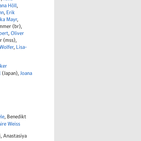
ana Höll
,
nn
,
Erik
ika Mayr
,
mmer (br),
pert
,
Oliver
r (mss),
 Wolfer
,
Lisa-
ker
l
(Japan),
Joana
le
, Benedikt
aire Weiss
, Anastasiya