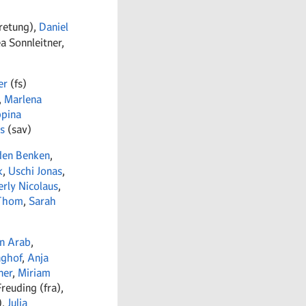
tretung),
Daniel
a Sonnleitner,
er
(fs)
,
Marlena
ppina
s
(sav)
den Benken
,
k
,
Uschi Jonas
,
rly Nicolaus
,
 Thom
,
Sarah
n Arab
,
nghof
,
Anja
ner
,
Miriam
reuding (fra),
),
Julia