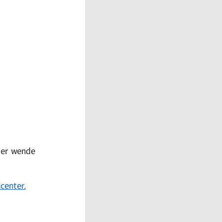
er wende
center.