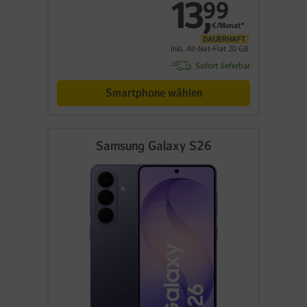
13
,
99
€/Monat*
DAUERHAFT
Inkl. All-Net-Flat 20 GB
Sofort lieferbar
Smartphone wählen
Samsung Galaxy S26