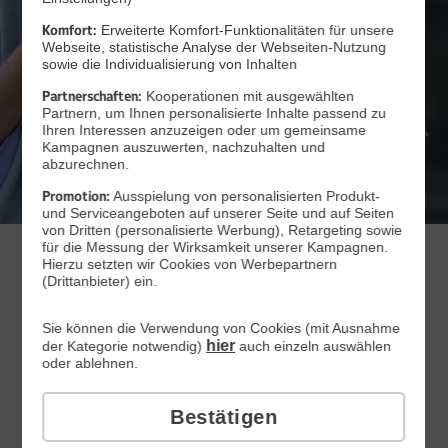
Komfort:
Erweiterte Komfort-Funktionalitäten für unsere
Webseite, statistische Analyse der Webseiten-Nutzung
sowie die Individualisierung von Inhalten
Partnerschaften:
Kooperationen mit ausgewählten
Partnern, um Ihnen personalisierte Inhalte passend zu
Ihren Interessen anzuzeigen oder um gemeinsame
Kampagnen auszuwerten, nachzuhalten und
Zum Angebot
abzurechnen.
Promotion:
Ausspielung von personalisierten Produkt-
und Serviceangeboten auf unserer Seite und auf Seiten
von Dritten (personalisierte Werbung), Retargeting sowie
für die Messung der Wirksamkeit unserer Kampagnen.
WEB.DE Handytarife
Hierzu setzten wir Cookies von Werbepartnern
(Drittanbieter) ein.
Sie können die Verwendung von Cookies (mit Ausnahme
All-Net-Flat
hier
der Kategorie notwendig)
auch einzeln auswählen
oder ablehnen.
mit passgenauen GB
Bestätigen
Mit Vertragslaufzeit
Monatlich kündbar