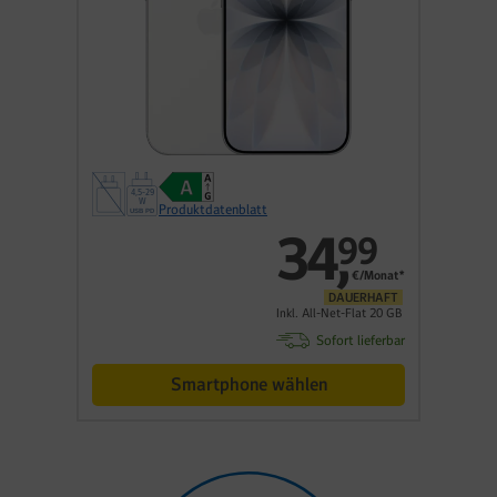
Produktdatenblatt
34
,
99
€/Monat*
DAUERHAFT
Inkl. All-Net-Flat 20 GB
Sofort lieferbar
Smartphone wählen