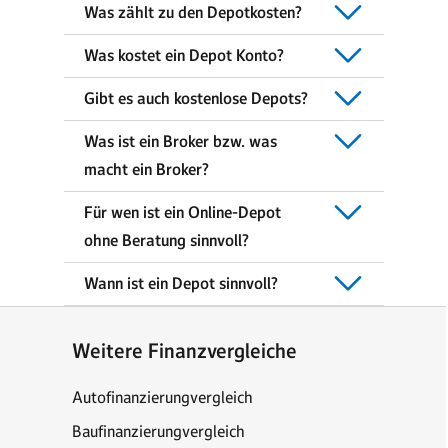
Was zählt zu den Depotkosten?
Was kostet ein Depot Konto?
Gibt es auch kostenlose Depots?
Was ist ein Broker bzw. was
macht ein Broker?
Für wen ist ein Online-Depot
ohne Beratung sinnvoll?
Wann ist ein Depot sinnvoll?
Weitere Finanzvergleiche
Autofinanzierungvergleich
Baufinanzierungvergleich