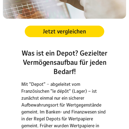
Jetzt vergleichen
Was ist ein Depot? Gezielter
Vermögensaufbau für jeden
Bedarf!
Mit "Depot" − abgeleitet vom
Französischen "le dépôt" (Lager) – ist
zunächst einmal nur ein sicherer
Aufbewahrungsort für Wertgegenstände
gemeint. Im Banken- und Finanzwesen sind
in der Regel Depots für Wertpapiere
gemeint. Früher wurden Wertpapiere in