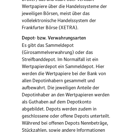
Wertpapiere über die Handelssysteme der
jeweiligen Börsen, meist über das
vollelektronische Handelssystem der
Frankfurter Börse (XETRA).
Depot- bzw. Verwahrungsarten
Es gibt das Sammeldepot
(Girosammelverwahrung) oder das
Streifbanddepot. Im Normalfall ist ein
Wertpapierdepot ein Sammeldepot. Hier
werden die Wertpapiere bei der Bank von
allen Depotinhabern gesammelt und
aufbewahrt. Die jeweiligen Anteile der
Depotinhaber an den Wertpapieren werden
als Guthaben auf dem Depotkonto
abgebildet. Depots werden zudem in
geschlossene oder offene Depots unterteilt.
Während bei offenen Depots Nennbeträge,
Stückzahlen, sowie andere Informationen