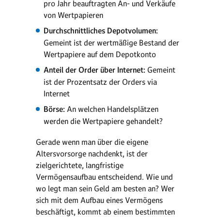
pro Jahr beauftragten An- und Verkäufe
von Wertpapieren
Durchschnittliches Depotvolumen:
Gemeint ist der wertmäßige Bestand der
Wertpapiere auf dem Depotkonto
Anteil der Order über Internet:
Gemeint
ist der Prozentsatz der Orders via
Internet
Börse:
An welchen Handelsplätzen
werden die Wertpapiere gehandelt?
Gerade wenn man über die eigene
Altersvorsorge nachdenkt, ist der
zielgerichtete, langfristige
Vermögensaufbau entscheidend. Wie und
wo legt man sein Geld am besten an? Wer
sich mit dem Aufbau eines Vermögens
beschäftigt, kommt ab einem bestimmten