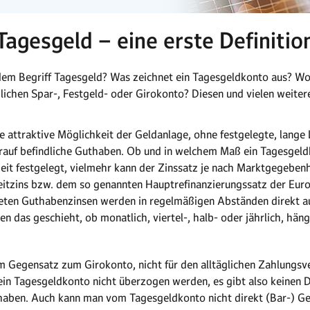
Tagesgeld – eine erste Definitio
dem Begriff Tagesgeld? Was zeichnet ein Tagesgeldkonto aus? Wor
chen Spar-, Festgeld- oder Girokonto? Diesen und vielen weiter
e attraktive Möglichkeit der Geldanlage, ohne festgelegte, lange
rauf befindliche Guthaben. Ob und in welchem Maß ein Tagesgeldk
zeit festgelegt, vielmehr kann der Zinssatz je nach Marktgegebenhe
 Leitzins bzw. dem so genannten Hauptrefinanzierungssatz der Eur
eten Guthabenzinsen werden in regelmäßigen Abständen direkt a
len das geschieht, ob monatlich, viertel-, halb- oder jährlich, hä
 im Gegensatz zum Girokonto, nicht für den alltäglichen Zahlungs
ein Tagesgeldkonto nicht überzogen werden, es gibt also keinen 
thaben. Auch kann man vom Tagesgeldkonto nicht direkt (Bar-) G