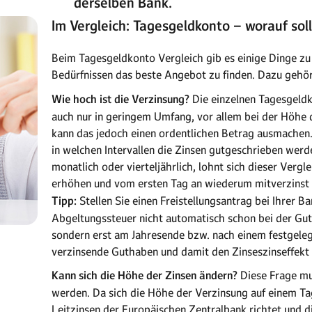
derselben Bank.
Im Vergleich: Tagesgeldkonto – worauf sol
Beim Tagesgeldkonto Vergleich gib es einige Dinge zu
Bedürfnissen das beste Angebot zu finden. Dazu gehör
Wie hoch ist die Verzinsung?
Die einzelnen Tagesgeldk
auch nur in geringem Umfang, vor allem bei der Höhe 
kann das jedoch einen ordentlichen Betrag ausmachen.
in welchen Intervallen die Zinsen gutgeschrieben werde
monatlich oder vierteljährlich, lohnt sich dieser Vergl
erhöhen und vom ersten Tag an wiederum mitverzinst 
Tipp:
Stellen Sie einen Freistellungsantrag bei Ihrer B
Abgeltungssteuer nicht automatisch schon bei der Guts
sondern erst am Jahresende bzw. nach einem festgele
verzinsende Guthaben und damit den Zinseszinseffekt
Kann sich die Höhe der Zinsen ändern?
Diese Frage mu
werden. Da sich die Höhe der Verzinsung auf einem Ta
Leitzinsen der Europäischen Zentralbank richtet und d