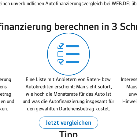
 einen unverbindlichen Autofinanzierungsvergleich bei WEB.DE: übe
.
inanzierung berechnen in 3 Sch
ierung
Eine Liste mit Anbietern von Raten- bzw.
Interes
ens
Autokrediten erscheint: Man sieht sofort,
Maus
etrag
wie hoch die Monatsrate für das Auto ist
unv
len und
und was die Autofinanzierung insgesamt für
Hinweis
ken.
den gewählten Darlehensbetrag kostet.
Jetzt vergleichen
Tipp