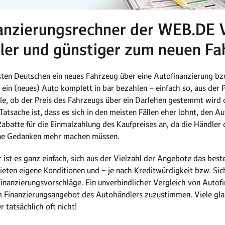
anzierungsrechner der WEB.DE V
ller und günstiger zum neuen Fa
sten Deutschen ein neues Fahrzeug über eine Autofinanzierung bzw
in (neues) Auto komplett in bar bezahlen – einfach so, aus der P
olle, ob der Preis des Fahrzeugs über ein Darlehen gestemmt wird
Tatsache ist, dass es sich in den meisten Fällen eher lohnt, den 
Rabatte für die Einmalzahlung des Kaufpreises an, da die Händler
eine Gedanken mehr machen müssen.
ist es ganz einfach, sich aus der Vielzahl der Angebote das best
bieten eigene Konditionen und − je nach Kreditwürdigkeit bzw. Si
 Finanzierungsvorschläge. Ein unverbindlicher Vergleich von Autofi
em Finanzierungsangebot des Autohändlers zuzustimmen. Viele glau
r tatsächlich oft nicht!