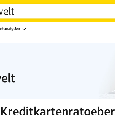
welt
artenratgeber
elt
Kreditkartenratgeber