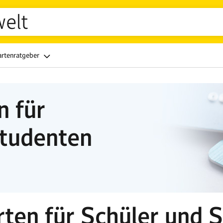
welt
artenratgeber
n für
Studenten
rten für Schüler und 