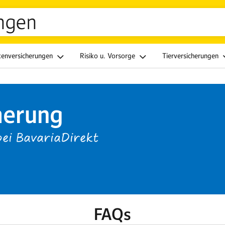
ngen
kenversicherungen
Risiko u. Vorsorge
Tierversicherungen
herung
ei BavariaDirekt
FAQs