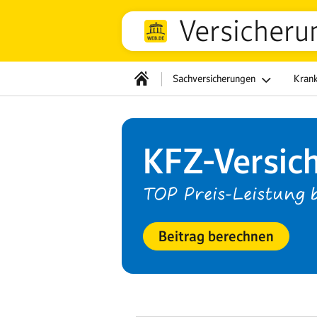
Versicheru
Sachversicherungen
Kran
KFZ-Versic
TOP Preis-Leistung b
Beitrag berechnen