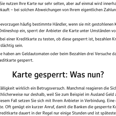
e nutzen Ihre Karte nur sehr selten, aber auf einmal wird innerh
ekauft – bei solchen Abweichungen von Ihrem eigentlichen Zahlu
evorzugen häufig bestimmte Händler, wenn sie mit gestohlenen K
Onlineshop ein, sperrt der Anbieter die Karte unter Umständen vo
ei einer Kreditkarte zu testen, ob diese gesperrt ist, bezahlen Kr
dächtig sein.
e haben am Geldautomaten oder beim Bezahlen drei Versuche dafü
editkarte gesperrt.
Karte gesperrt: Was nun?
fälligkeit wirklich ein Betrugsversuch. Manchmal reagieren die Si
schlicherweise nur deshalb, weil Sie zum Beispiel im Ausland Gel
diesem Fall setzen Sie sich mit Ihrem Anbieter in Verbindung. Ei
rte. Oft genügt ein kurzer Anruf, damit die Banken die gesperrte 
reditkarte dauert in der Regel nur einige Stunden und ist spätest