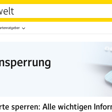
welt
artenratgeber
ensperrung
rte sperren: Alle wichtigen Info