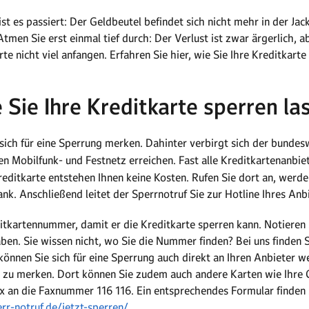
st es passiert: Der Geldbeutel befindet sich nicht mehr in der J
men Sie erst einmal tief durch: Der Verlust ist zwar ärgerlich, a
te nicht viel anfangen. Erfahren Sie hier, wie Sie Ihre Kreditkart
 Sie Ihre Kreditkarte sperren la
sich für eine Sperrung merken. Dahinter verbirgt sich der bunde
 Mobilfunk- und Festnetz erreichen. Fast alle Kreditkartenanbi
 Kreditkarte entstehen Ihnen keine Kosten. Rufen Sie dort an, wer
ank. Anschließend leitet der Sperrnotruf Sie zur Hotline Ihres Anb
itkartennummer, damit er die Kreditkarte sperren kann. Notieren 
aben. Sie wissen nicht, wo Sie die Nummer finden? Bei uns finden S
können Sie sich für eine Sperrung auch direkt an Ihren Anbieter
er zu merken. Dort können Sie zudem auch andere Karten wie Ihre 
x an die Faxnummer 116 116. Ein entsprechendes Formular finden 
r-notruf.de/jetzt-sperren/
.