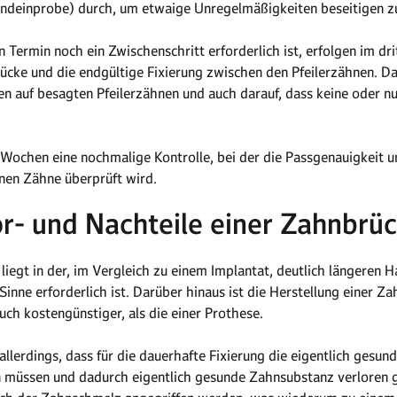
andeinprobe) durch, um etwaige Unregelmäßigkeiten beseitigen z
Termin noch ein Zwischenschritt erforderlich ist, erfolgen im drit
cke und die endgültige Fixierung zwischen den Pfeilerzähnen. D
en auf besagten Pfeilerzähnen und auch darauf, dass keine oder 
 3 Wochen eine nochmalige Kontrolle, bei der die Passgenauigkeit u
enen Zähne überprüft wird.
r- und Nachteile einer Zahnbrü
iegt in der, im Vergleich zu einem Implantat, deutlich längeren H
nne erforderlich ist. Darüber hinaus ist die Herstellung einer Z
ch kostengünstiger, als die einer Prothese.
allerdings, dass für die dauerhafte Fixierung die eigentlich gesu
n müssen und dadurch eigentlich gesunde Zahnsubstanz verloren g