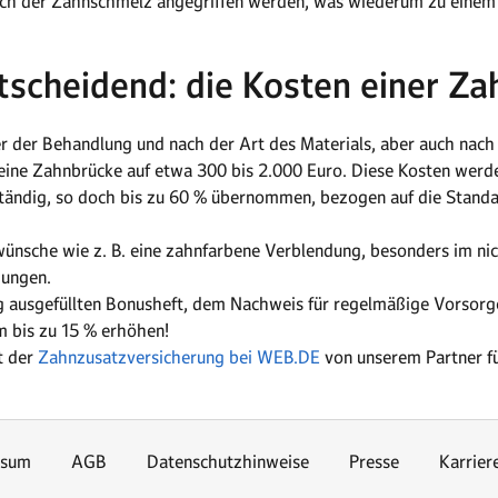
ch der Zahnschmelz angegriffen werden, was wiederum zu einem e
tscheidend: die Kosten einer Za
 der Behandlung und nach der Art des Materials, aber auch nach
r eine Zahnbrücke auf etwa 300 bis 2.000 Euro. Diese Kosten werd
ständig, so doch bis zu 60 % übernommen, bezogen auf die Stand
sche wie z. B. eine zahnfarbene Verblendung, besonders im nich
gungen.
g ausgefüllten Bonusheft, dem Nachweis für regelmäßige Vorsorg
m bis zu 15 % erhöhen!
t der
Zahnzusatzversicherung bei WEB.DE
von unserem Partner fü
ssum
AGB
Datenschutzhinweise
Presse
Karrier