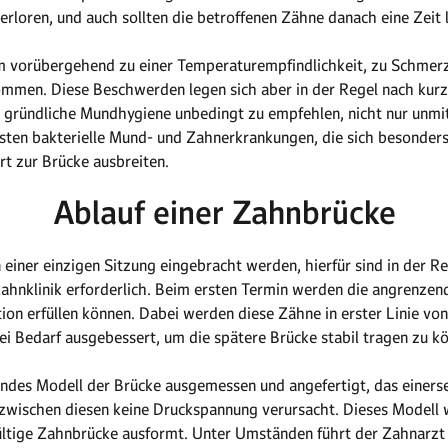
erloren, und auch sollten die betroffenen Zähne danach eine Zeit
em vorübergehend zu einer Temperaturempfindlichkeit, zu Schmer
men. Diese Beschwerden legen sich aber in der Regel nach kurze
 gründliche Mundhygiene unbedingt zu empfehlen, nicht nur unmit
sten bakterielle Mund- und Zahnerkrankungen, die sich besonder
rt zur Brücke ausbreiten.
Ablauf einer Zahnbrücke
n einer einzigen Sitzung eingebracht werden, hierfür sind in der 
Zahnklinik erforderlich. Beim ersten Termin werden die angrenzen
tion erfüllen können. Dabei werden diese Zähne in erster Linie von
ei Bedarf ausgebessert, um die spätere Brücke stabil tragen zu k
ndes Modell der Brücke ausgemessen und angefertigt, das einerse
r zwischen diesen keine Druckspannung verursacht. Dieses Modell 
ültige Zahnbrücke ausformt. Unter Umständen führt der Zahnarzt 