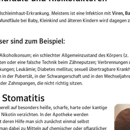
dschleimhaut-Erkrankung. Meistens ist eine Infektion mit
Viren, B
Mundfäule bei Baby, Kleinkind und älteren Kindern wird dagegen z
er sind zum Beispiel:
lkoholkonsum; ein schlechter Allgemeinzustand des Körpers (z. 
ten oder eine falsche Technik beim Zähneputzen; Verbrennungen 
ungen; Leukämie; Diabetes mellitus; sexuell übertragbare Krankh
n der Pubertät, in der Schwangerschaft und in den Wechseljahre
r Zahnspangen, die nicht richtig sitzen.
 Stomatitis
erell auf besonders heiße, scharfe, harte oder kantige
 Nikotin verzichten. In der Apotheke werden
 deren Hilfe man sich zunächst einmal selbst
 man dabei zu Mitteln auf chemischer oder pflanzlicher