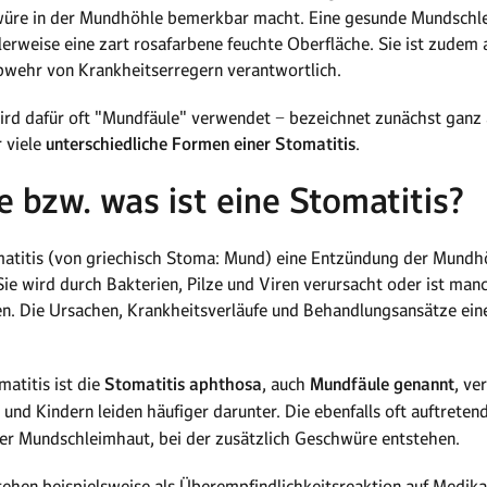
üre in der Mundhöhle bemerkbar macht. Eine gesunde Mundschlei
rweise eine zart rosafarbene feuchte Oberfläche. Sie ist zudem
Abwehr von Krankheitserregern verantwortlich.
ird dafür oft "Mundfäule" verwendet − bezeichnet zunächst ganz
 viele
unterschiedliche Formen einer Stomatitis
.
 bzw. was ist eine Stomatitis?
matitis (von griechisch Stoma: Mund) eine Entzündung der Mundhö
e wird durch Bakterien, Pilze und Viren verursacht oder ist man
 Die Ursachen, Krankheitsverläufe und Behandlungsansätze eine
atitis ist die
Stomatitis aphthosa
, auch
Mundfäule genannt
, ve
 und Kindern leiden häufiger darunter. Die ebenfalls oft auftrete
r Mundschleimhaut, bei der zusätzlich Geschwüre entstehen.
ehen beispielsweise als Überempfindlichkeitsreaktion auf Medik