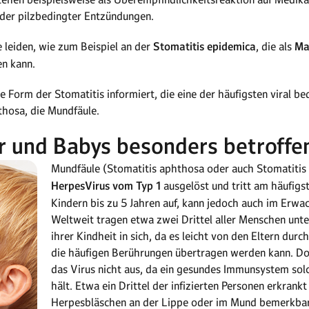
oder pilzbedingter Entzündungen.
 leiden, wie zum Beispiel an der
Stomatitis epidemica
, die als
Ma
n kann.
e Form der Stomatitis informiert, die eine der häufigsten viral 
thosa, die Mundfäule.
r und Babys besonders betroffe
Mundfäule (Stomatitis aphthosa oder auch Stomatitis 
HerpesVirus vom Typ 1
ausgelöst und tritt am häufigs
Kindern bis zu 5 Jahren auf, kann jedoch auch im Erw
Weltweit tragen etwa zwei Drittel aller Menschen unte
ihrer Kindheit in sich, da es leicht von den Eltern dur
die häufigen Berührungen übertragen werden kann. Do
das Virus nicht aus, da ein gesundes Immunsystem sol
hält. Etwa ein Drittel der infizierten Personen erkrank
Herpesbläschen an der Lippe oder im Mund bemerkbar