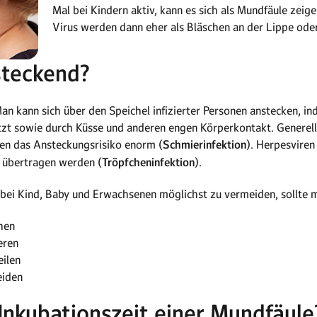
Mal bei Kindern aktiv, kann es sich als Mundfäule zei
Virus werden dann eher als Bläschen an der Lippe oder
steckend?
an kann sich über den Speichel infizierter Personen anstecken, i
t sowie durch Küsse und anderen engen Körperkontakt. Generell
len das Ansteckungsrisiko enorm (
Schmierinfektion
). Herpesviren
 übertragen werden (
Tröpfcheninfektion
).
bei Kind, Baby und Erwachsenen möglichst zu vermeiden, sollte
hen
eren
eilen
eiden
 Inkubationszeit einer Mundfäule