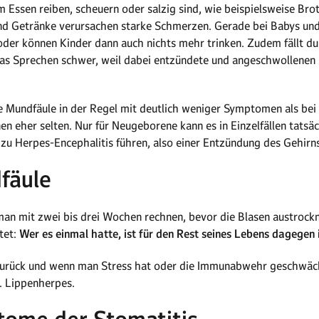
im Essen reiben, scheuern oder salzig sind, wie beispielsweise Bro
nd Getränke verursachen starke Schmerzen. Gerade bei Babys und 
der können Kinder dann auch nichts mehr trinken. Zudem fällt du
s Sprechen schwer, weil dabei entzündete und angeschwollenen 
e Mundfäule in der Regel mit deutlich weniger Symptomen als be
en eher selten. Nur für Neugeborene kann es in Einzelfällen tatsäc
zu Herpes-Encephalitis führen, also einer Entzündung des Gehirns
fäule
man mit zwei bis drei Wochen rechnen, bevor die Blasen austrock
tet:
Wer es einmal hatte, ist für den Rest seines Lebens dagege
zurück und wenn man Stress hat oder die Immunabwehr geschwächt
. Lippenherpes.