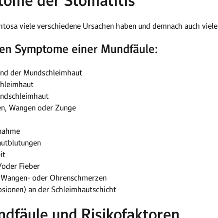
tome der Stomatitis
phtosa viele verschiedene Ursachen haben und demnach auch viel
sten Symptome einer Mundfäule:
und der Mundschleimhaut
chleimhaut
ndschleimhaut
en, Wangen oder Zunge
fnahme
autblutungen
it
oder Fieber
. Wangen- oder Ohrenschmerzen
sionen) an der Schleimhautschicht
dfäule und Risikofaktoren