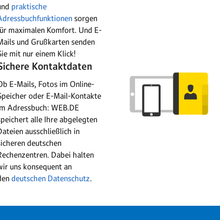
und
praktische
Adressbuchfunktionen
sorgen
für maximalen Komfort. Und E-
Mails und Grußkarten senden
Sie mit nur einem Klick!
Sichere Kontaktdaten
Ob E-Mails, Fotos im Online-
Speicher oder E-Mail-Kontakte
im Adressbuch: WEB.DE
speichert alle Ihre abgelegten
Dateien ausschließlich in
sicheren deutschen
Rechenzentren. Dabei halten
wir uns konsequent an
den
deutschen Datenschutz
.