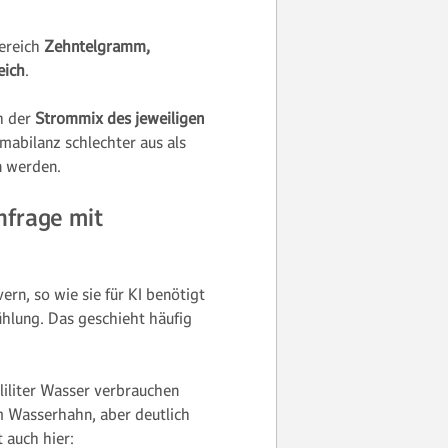
Bereich
Zehntelgramm,
ich
.
h der
Strommix des jeweiligen
limabilanz schlechter aus als
n werden.
nfrage mit
rn, so wie sie für KI benötigt
hlung. Das geschieht häufig
liliter Wasser verbrauchen
em Wasserhahn, aber deutlich
 auch hier: