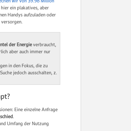
echen wir von 39.98 Million
hier ein plakatives, aber
ionen Handys aufzuladen oder
 versorgen.
ntel der Energie
verbraucht,
rlich aber auch immer nur
gen in den Fokus, die zu
Suche jedoch ausschalten, z.
mpt?
ionen: Eine einzelne Anfrage
schied
.
t und Umfang der Nutzung