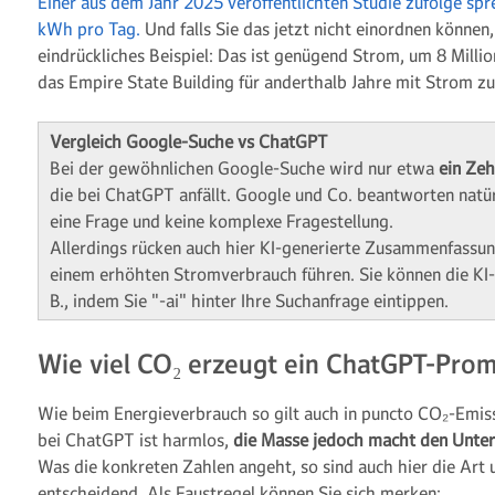
Einer aus dem Jahr 2025 veröffentlichten Studie zufolge spr
kWh pro Tag.
Und falls Sie das jetzt nicht einordnen können, 
eindrückliches Beispiel: Das ist genügend Strom, um 8 Mill
das Empire State Building für anderthalb Jahre mit Strom zu
Vergleich Google-Suche vs ChatGPT
Bei der gewöhnlichen Google-Suche wird nur etwa
ein Zeh
die bei ChatGPT anfällt. Google und Co. beantworten natü
eine Frage und keine komplexe Fragestellung.
Allerdings rücken auch hier KI-generierte Zusammenfassun
einem erhöhten Stromverbrauch führen. Sie können die KI-
B., indem Sie "-ai" hinter Ihre Suchanfrage eintippen.
Wie viel CO₂ erzeugt ein ChatGPT-Pro
Wie beim Energieverbrauch so gilt auch in puncto CO₂-Emiss
bei ChatGPT ist harmlos,
die
Masse jedoch macht den Unter
Was die konkreten Zahlen angeht, so sind auch hier die Ar
entscheidend. Als Faustregel können Sie sich merken: