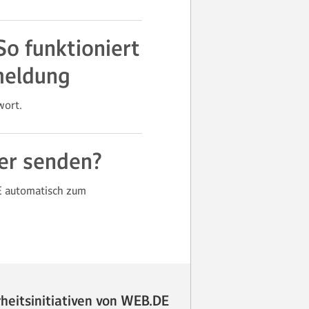
o funktioniert
meldung
wort.
ter senden?
DE automatisch zum
rheitsinitiativen von WEB.DE