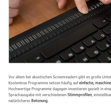
Vor allem bei akustischen Screenreadern gibt es große Unter
Kostenlose Programme setzen häufig auf
einfache, maschine
Hochwertige Programme dagegen investieren gezielt in eine 
Sprachausgabe mit verschiedenen
Stimmprofilen
, einstellb
natürlicherer
Betonung
.