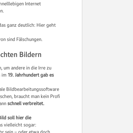
hnelllebigen Internet
n.
das ganz deutlich: Hier geht
von sind Fälschungen.
schten Bildern
, um andere in die Irre zu
s im
19. Jahrhundert gab es
tale Bildbearbeitungssoftware
älschen, braucht man kein Profi
dann
schnell verbreitet.
ild soll hier die
s vielleicht sogar:
hr sein – oder etwa doch