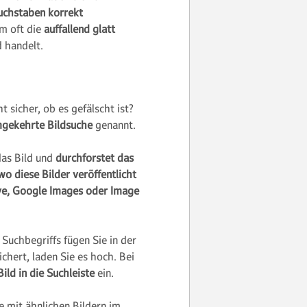
uchstaben korrekt
em oft die
auffallend glatt
d handelt.
t sicher, ob es gefälscht ist?
gekehrte Bildsuche
genannt.
das Bild und
durchforstet das
o diese Bilder veröffentlicht
ye, Google Images oder Image
 Suchbegriffs fügen Sie in der
chert, laden Sie es hoch. Bei
ild in die Suchleiste
ein.
e mit ähnlichen Bildern im