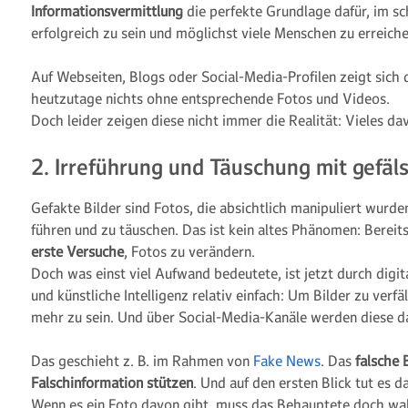
Informationsvermittlung
die perfekte Grundlage dafür, im sc
erfolgreich zu sein und möglichst viele Menschen zu erreiche
Auf Webseiten, Blogs oder Social-Media-Profilen zeigt sich 
heutzutage nichts ohne entsprechende Fotos und Videos.
Doch leider zeigen diese nicht immer die Realität: Vieles da
2. Irreführung und Täuschung mit gefäl
Gefakte Bilder sind Fotos, die absichtlich manipuliert wurden
führen und zu täuschen. Das ist kein altes Phänomen: Bereit
erste Versuche
, Fotos zu verändern.
Doch was einst viel Aufwand bedeutete, ist jetzt durch digi
und künstliche Intelligenz relativ einfach: Um Bilder zu verf
mehr zu sein. Und über Social-Media-Kanäle werden diese 
Das geschieht z. B. im Rahmen von
Fake News
. Das
falsche B
Falschinformation stützen
. Und auf den ersten Blick tut es da
Wenn es ein Foto davon gibt, muss das Behauptete doch wa