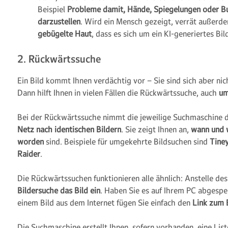
Beispiel
Probleme damit, Hände, Spiegelungen oder B
darzustellen
. Wird ein Mensch gezeigt, verrät außerd
gebügelte Haut
, dass es sich um ein KI-generiertes Bil
2. Rückwärtssuche
Ein Bild kommt Ihnen verdächtig vor – Sie sind sich aber nich
Dann hilft Ihnen in vielen Fällen die Rückwärtssuche, auch
um
Bei der Rückwärtssuche nimmt die jeweilige Suchmaschine 
Netz nach identischen Bildern
. Sie zeigt Ihnen an,
wann und w
worden
sind. Beispiele für umgekehrte Bildsuchen sind
Tine
Raider
.
Die Rückwärtssuchen funktionieren alle ähnlich: Anstelle des
Bildersuche das Bild ein
. Haben Sie es auf Ihrem PC abgespei
einem Bild aus dem Internet fügen Sie einfach den
Link zum B
Die Suchmaschine erstellt Ihnen, sofern vorhanden, eine List