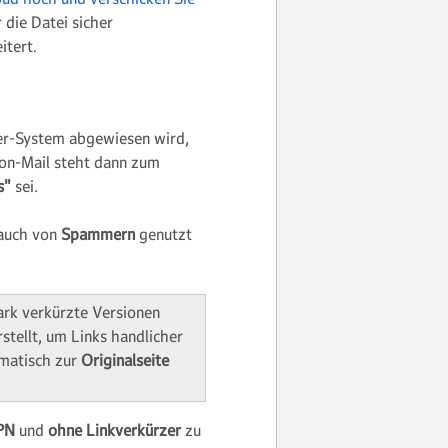
 die Datei sicher
itert.
er-System abgewiesen wird,
mon-Mail steht dann zum
s"
sei.
 auch von
Spammern
genutzt
ark verkürzte Versionen
stellt, um Links handlicher
omatisch zur
Originalseite
PN
und
ohne Linkverkürzer
zu