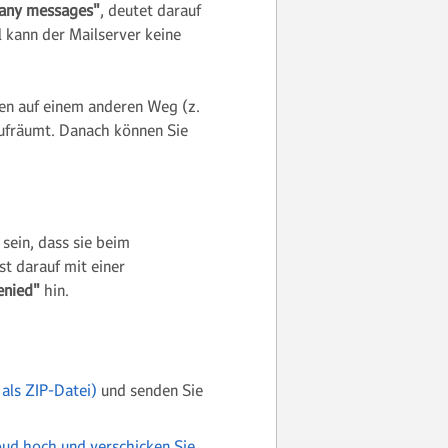
many messages"
, deutet darauf
l kann der Mailserver keine
en auf einem anderen Weg (z.
aufräumt. Danach können Sie
sein, dass sie beim
 darauf mit einer
enied"
hin.
als ZIP-Datei)
und senden Sie
oud hoch und verschicken Sie