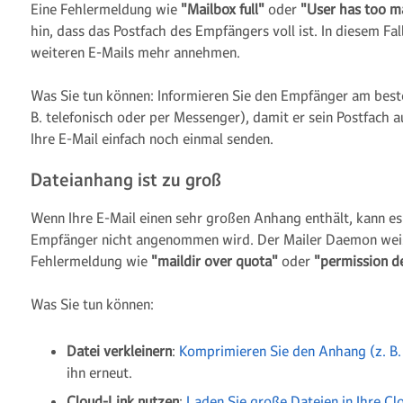
Eine Fehlermeldung wie
"Mailbox full"
oder
"User has too 
hin, dass das Postfach des Empfängers voll ist. In diesem Fal
weiteren E-Mails mehr annehmen.
Was Sie tun können: Informieren Sie den Empfänger am best
B. telefonisch oder per Messenger), damit er sein Postfach 
Ihre E-Mail einfach noch einmal senden.
Dateianhang ist zu groß
Wenn Ihre E-Mail einen sehr großen Anhang enthält, kann es 
Empfänger nicht angenommen wird. Der Mailer Daemon weist
Fehlermeldung wie
"maildir over quota"
oder
"permission d
Was Sie tun können:
Datei verkleinern
:
Komprimieren Sie den Anhang (z. B. 
ihn erneut.
Cloud-Link nutzen
:
Laden Sie große Dateien in Ihre Cl