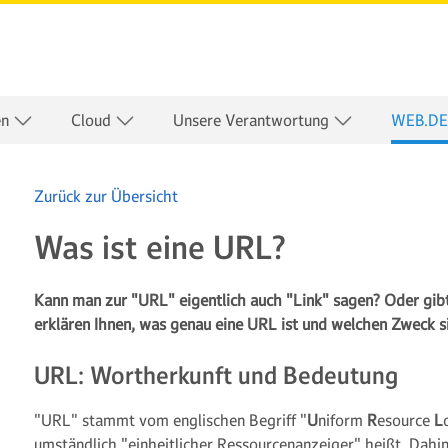
en
Cloud
Unsere Verantwortung
WEB.DE
Zurück zur Übersicht
Was ist eine URL?
Kann man zur "URL" eigentlich auch "Link" sagen? Oder gib
erklären Ihnen, was genau eine URL ist und welchen Zweck sie 
URL: Wortherkunft und Bedeutung
"URL" stammt vom englischen Begriff "
U
niform
R
esource
L
umständlich "einheitlicher Ressourcenanzeiger" heißt. Dahint