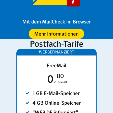
Mit dem MailCheck im Browser
Mehr Informationen
Postfach-Tarife
FreeMail
00
0
€/Monat
1 GB E-Mail-Speicher
4 GB Online-Speicher
"WEB.DE informiert"