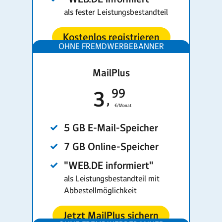
als fester Leistungs­bestandteil
Kostenlos registrieren
MailPlus
99
3
€/Monat
5 GB E-Mail-Speicher
7 GB Online-Speicher
"WEB.DE informiert"
als Leistungsbestandteil mit
Abbestellmöglichkeit
Jetzt MailPlus sichern