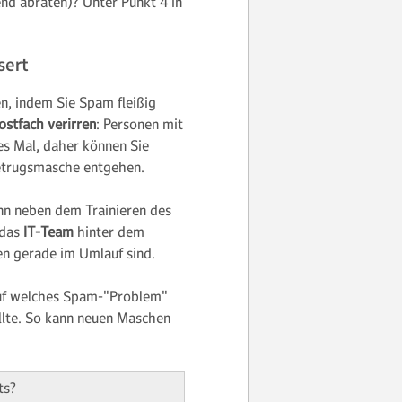
end abraten)? Unter Punkt 4 in
sert
en, indem Sie Spam fleißig
ostfach verirren
: Personen mit
es Mal, daher können Sie
etrugsmasche entgehen.
n neben dem Trainieren des
 das
IT-Team
hinter dem
n gerade im Umlauf sind.
auf welches Spam-"Problem"
lte. So kann neuen Maschen
ts?