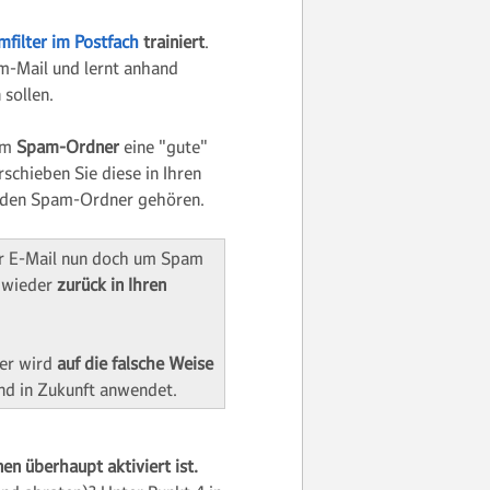
mfilter im Postfach
trainiert
.
am-Mail und lernt anhand
sollen.
rem
Spam-Ordner
eine "gute"
schieben Sie diese in Ihren
in den Spam-Ordner gehören.
der E-Mail nun doch um Spam
e wieder
zurück in Ihren
ter wird
auf die falsche Weise
und in Zukunft anwendet.
nen überhaupt aktiviert
ist.