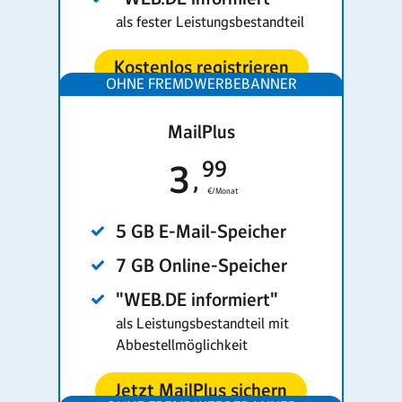
als fester Leistungs­bestandteil
Kostenlos registrieren
MailPlus
99
3
€/Monat
5 GB E-Mail-Speicher
7 GB Online-Speicher
"WEB.DE informiert"
als Leistungsbestandteil mit
Abbestellmöglichkeit
Jetzt MailPlus sichern