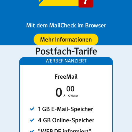
Mit dem MailCheck im Browser
Mehr Informationen
Postfach-Tarife
FreeMail
00
0
€/Monat
1 GB E-Mail-Speicher
4 GB Online-Speicher
"WEB.DE informiert"