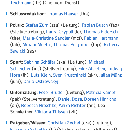
Teichmann
(fte) (Chef vom Dienst)
Schlussredaktion:
Thomas Hauser
(tha)
Politik:
Stefan Zürn
(szu) (Leitung),
Fabian Busch
(fab)
(Stellvertretung),
Laura Czypull
(lc),
Thomas Eldersch
(the),
Marie-Christine Sandler
(mcf),
Fabian Hartmann
(fah),
Miriam Miletic
,
Thomas Pillgruber
(thp),
Rebecca
Sawicki
(ras)
Sport:
Sabrina Schäfer
(ska) (Leitung),
Michael
Schleicher
(ms) (Stellvertretung),
Eike Alsleben
,
Ludwig
Horn
(lh),
Lutz Klein
,
Sven Kruschinski
(skr),
Julian Münz
(jum),
Dario Ostrowskyj
Unterhaltung:
Peter Bruder
(Leitung),
Patricia Kämpf
(pak) (Stellvertretung),
Daniel Dose
,
Doreen Hinrichs
(dh),
Rebecca Nitschke
,
Anika Richter
(ari),
Lea
Sonnleitner,
Viktoria Thissen
(vit)
Ratgeber/Wissen:
Christian Zechel
(cze) (Leitung),
Franziska Scheitler
(fs) (Stellvertretung, in Elternzeit),