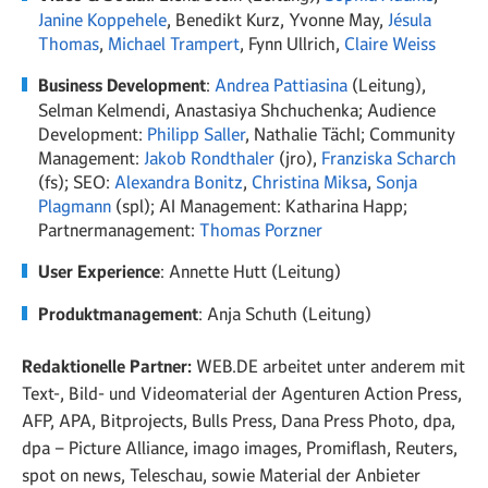
Janine Koppehele
, Benedikt Kurz, Yvonne May,
Jésula
Thomas
,
Michael Trampert
, Fynn Ullrich,
Claire Weiss
Business Development
:
Andrea Pattiasina
(Leitung),
Selman Kelmendi, Anastasiya Shchuchenka; Audience
Development:
Philipp Saller
,
Nathalie Tächl
; Community
Management:
Jakob Rondthaler
(jro),
Franziska Scharch
(fs); SEO:
Alexandra Bonitz
,
Christina Miksa
,
Sonja
Plagmann
(spl); AI Management: Katharina Happ;
Partnermanagement:
Thomas Porzner
User Experience
: Annette Hutt (Leitung)
Produktmanagement
: Anja Schuth (Leitung)
Redaktionelle Partner:
WEB.DE arbeitet unter anderem mit
Text-, Bild- und Videomaterial der Agenturen Action Press,
AFP, APA, Bitprojects, Bulls Press, Dana Press Photo, dpa,
dpa – Picture Alliance, imago images, Promiflash, Reuters,
spot on news, Teleschau, sowie Material der Anbieter