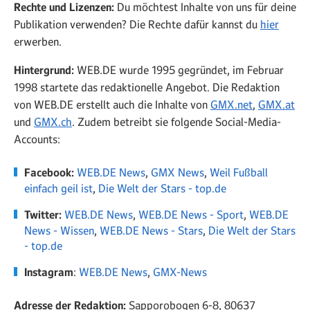
Rechte und Lizenzen:
Du möchtest Inhalte von uns für deine
Publikation verwenden? Die Rechte dafür kannst du
hier
erwerben.
Hintergrund:
WEB.DE wurde 1995 gegründet, im Februar
1998 startete das redaktionelle Angebot. Die Redaktion
von WEB.DE erstellt auch die Inhalte von
GMX.net
,
GMX.at
und
GMX.ch
. Zudem betreibt sie folgende Social-Media-
Accounts:
Facebook
:
WEB.DE News
,
GMX News
,
Weil Fußball
einfach geil ist
,
Die Welt der Stars - top.de
Twitter
:
WEB.DE News
,
WEB.DE News - Sport
,
WEB.DE
News - Wissen
,
WEB.DE News - Stars
,
Die Welt der Stars
- top.de
Instagram
:
WEB.DE News
,
GMX-News
Adresse der Redaktion:
Sapporobogen 6-8, 80637