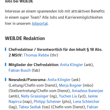
Jobs bei WEB.
DE
Interesse an einem spannenden Job mit attraktiven Benefits
in einem super Team? Alle Jobs und Karrieremöglichkeiten
hier in unserem
Jobportal
.
WEB.DE Redaktion
Chefredakteur / Verantwortlich für den Inhalt § 18 Abs.
2 MStV:
Thomas Rebbe
(thr)
Mitglieder der Chefredaktion:
Anita Klingler
(ank),
Fabian Busch
(fab)
Newsdesk/Panorama:
Anita Klingler
(ank)
(Leitung/Chefin vom Dienst),
Merja Bogner
(mbo)
(Stellvertretung/Chefin vom Dienst),
Amadeus Banerjee
(amb),
Nelly Grassinger
(ng),
Yuchen Liu
(ycl),
Janine
Napirca
(nap),
Philipp Scheiner
(phs),
Lena Schleicher
(lag),
Tabea Sedlak
(tas) (Chefin vom Dienst),
Fabian