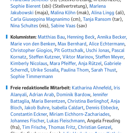
Sophie Bierent
(sbi) (Stellvertretung),
Marlena
Jakubowski
(maja),
Malina Köhn
(mak),
Alina Lingg
(ali),
Carla Giuseppina Magnanimo
(cm),
Tanja Ransom
(tar),
Nina Schultes
(nis),
Sabine Vaas
(sav)
Kolumnisten:
Matthias Bau
,
Henning Beck
,
Annika Becker,
Marie von den Benken
,
Max Bernhard
,
Alice Echtermann
,
Christopher Giogios
,
Pit Gottschalk
,
Uschi Jonas
,
Pascal
Kornatz
,
Steffen Kutzner
,
Viktor Marinov
,
Steffen Meyer
,
Kimberly Nicolaus
,
Mara Pfeiffer,
Anja Rützel
,
Gabriele
Scherndl
,
Ulrike Sosalla
,
Paulina Thom
,
Sarah Thust
,
Sophie Timmermann
Freie redaktionelle Mitarbeit:
Katharina Ahnefeld
,
Iris
Alanyali
,
Adrian Arab
,
Dominik Bardow
,
Jennifer
Battaglia
,
Maria Berentzen
,
Christina Berlinghof
,
Anja
Bloch
,
Jakob Buhre
,
Isabella Caldart
,
Dennis Ebbecke
,
Constantin Eckner
,
Miriam Eichhorn-Zachariades
,
Johannes Fischer
,
Lukas Fleischmann
,
Angela Freuding
(fra),
Tim Frische
,
Thomas Fritz
,
Christian Genzel
,