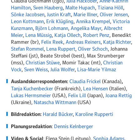
Claudia Gochmann (cgo),
Julia Hackober
,
Anne-Kathrin
Hamilton
,
Sven Hauberg
,
Malte Hupach
,
Tiziana Höll
,
Sönke Jacobsen
,
Justin Kraft
,
Marie Illner
,
Oliver Jensen
,
Leon Kottmann
,
Erik Klügling
,
Annika Krempel
,
Victoria
Kunzmann
,
Björn Lohmann
,
Angelika Mayr
,
Albrecht
Meier
,
Lena Müssig
,
Katja Ollech
,
Robert Penz
, Benedikt
Rammer (br),
Felix Reek
,
Andreas Reiners
,
Katja Richter
,
Stefan Rommel
,
Lena Ruppert
,
Oliver Schoch
, Johanna
Steffani (jst), Beate Strobel (best), Max Strumberger
(mss),
Christian Stüwe
, Momir Takac (mt),
Christian
Vock
,
Sven Weiss
,
Julia Wolfer
,
Lisa-Marie Yilmaz
Auslandskorrespondenten:
Claudia Frickel
(Kanada)
,
Tanja Kuchenbecker
(Frankreich),
Lea Hensen
(Italien),
Lukas Hermsmeier
(USA),
Felix Lill
(Japan),
Joana Rettig
(Ukraine),
Natascha Wittmann
(USA)
Bildredaktion:
Harald Bücker
,
Karoline Rupperti
Planungsredaktion
:
Dennis Kelnberger
Video & Social
: Elena Stein (Leitung),
Sophia Adams
,